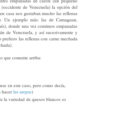
gantes empanadas de cazón (un pequeño
 (occidente de Venezuela) la opción del
 en casa nos gustaban mucho las rellenas
). Un ejemplo más: las de Camaguan,
 país), donde una vez comimos empanadas
mán de Venezuela, y así sucesivamente y
 Yo prefiero las rellenas con carne mechada
chada).
o que comente arriba:
 use en este caso, pero como decía,
a hacer
las arepas
)
e la variedad de quesos blancos es