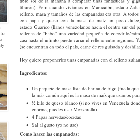
tibio sol de la mañana a comparar unas fantásticas y gi
tiburón). Pero cuando vivíamos en Maracaibo, estado Zulia
relleno, masa y tamaños de las empanadas era otra. A todos
con papa y queso con la masa de maíz un poco dulce
estado Guarico (llanos venezolanos hacia el centro sur del
a
ntra
rellenas de “babo” una variedad pequeña de cocodrilo/cai
ra
casi hasta el infinito puede variar el relleno entre regiones.
 By
(se encuentran en todo el país, carne de res guisada y deshila
Hoy quiero proponerles unas empanadas con el relleno zulian
Ingredientes:
Un paquete de masa lista de harina de trigo (fue la que
la más común aquí es la masa de maíz que usamos par
½ kilo de queso blanco (si no vives en Venezuela dond
enorme, puedes usar Mozzarella)
4 Papas hervidas/cocidas
Sal al gusto (yo no use)
Como hacer las empanadas: