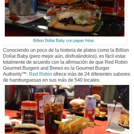
Billion Dollar Baby con
papas fritas
Conociendo un poco de la historia de platos como la Billion
Dollar Baby (pero mejor aún, disfrutándolos), es fácil estar
totalmente de acuerdo con la afirmación de que Red Robin
Gourmet Burgers and Brews es la Gourmet Burger
Authority™.
Red Robin
ofrece más de 24 diferentes sabores
de hamburguesas en sus más de 540 locales.