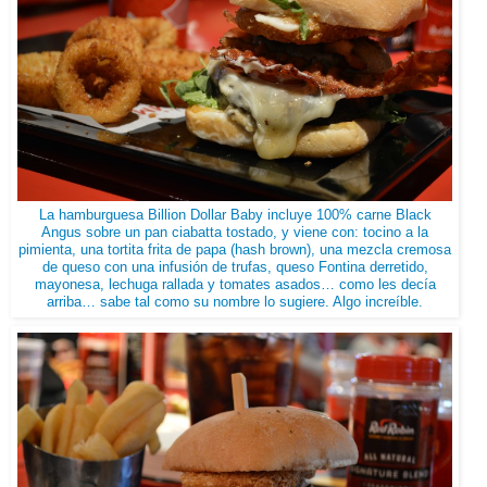
La hamburguesa Billion Dollar Baby incluye 100% carne Black
Angus sobre un pan ciabatta tostado, y viene con: tocino a la
pimienta, una tortita frita de papa (hash brown), una mezcla cremosa
de queso con una infusión de trufas, queso Fontina derretido,
mayonesa, lechuga rallada y tomates asados… como les decía
arriba… sabe tal como su nombre lo sugiere. Algo increíble.