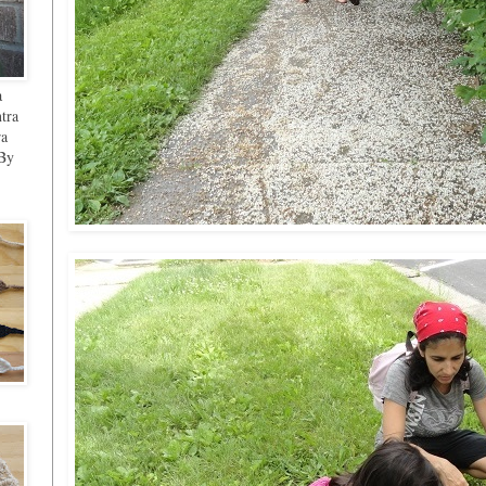
a
ntra
ra
 By