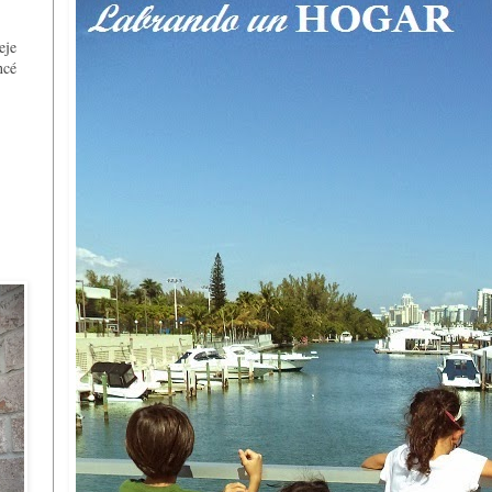
,
eje
ncé