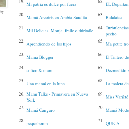
19.
62.
Mi patria es dulce por fuera
EL Departa
 by
20.
63.
Mamá Arcoiris en Arabia Saudita
Bulalaica
21.
64.
Turbulencias
Mil Delicias: Monja, fraile o titiritaile
pecho
22.
65.
Aprendiendo de los hijos
Ma petite tro
23.
66.
Mama Blogger
El Tintero 
24.
67.
sofico & mum
Dezmedido 
25.
68.
Una mamá en la luna
La maleta de 
26.
Mami Talks - Primavera en Nueva
69.
Miss Varièté
York
27.
70.
Mamá Canguro
Mamá Mode
28.
71.
pequeboom
QUICA