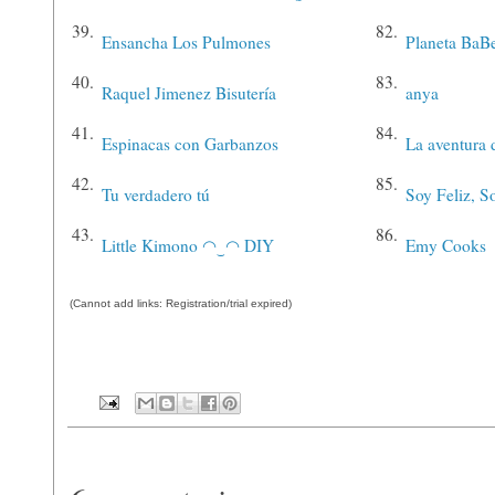
39.
82.
Ensancha Los Pulmones
Planeta BaBe
40.
83.
Raquel Jimenez Bisutería
anya
41.
84.
Espinacas con Garbanzos
La aventura 
42.
85.
Tu verdadero tú
Soy Feliz, 
43.
86.
Little Kimono ◠‿◠ DIY
Emy Cooks
(Cannot add links: Registration/trial expired)