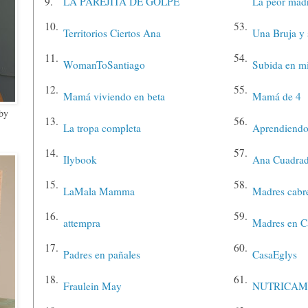
9.
LA PAREJITA DE GOLPE
La peor madr
10.
53.
Territorios Ciertos Ana
Una Bruja y 
11.
54.
WomanToSantiago
Subida en mi
12.
55.
Mamá viviendo en beta
Mamá de 4
 by
13.
56.
La tropa completa
Aprendiendo
14.
57.
Ilybook
Ana Cuadra
15.
58.
LaMala Mamma
Madres cabr
16.
59.
attempra
Madres en C
17.
60.
Padres en pañales
CasaEglys
18.
61.
Fraulein May
NUTRICAM