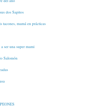
e del año
sus dos Sapitos
s tacones, mamá en prácticas
 a ser una super mami
do Salomón
eadas
asa
PEONES