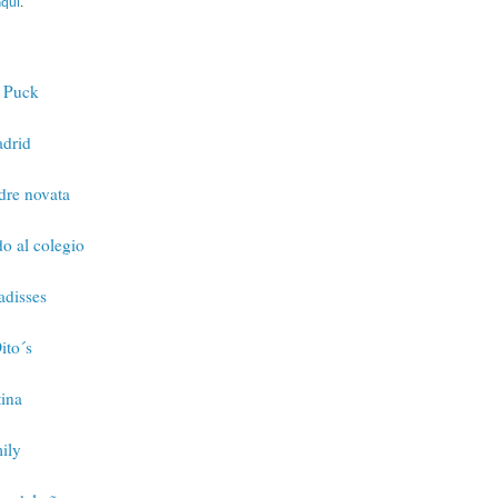
aquí
.
e Puck
drid
dre novata
o al colegio
adisses
ito´s
ina
ily