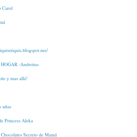
o Carol
amá
riquisrriquis.blogspot.mx/
n HOGAR -Andreina-
nito y mas allá!
s uñas
de Princess Aleka
e Chocolates Secreto de Mamá