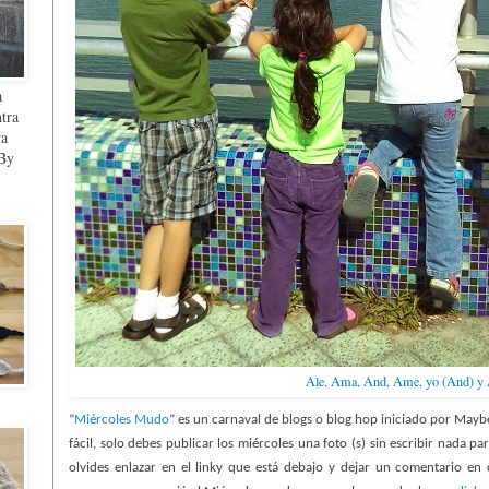
a
ntra
ra
 By
Ale, Ama, And, Ame, yo (And) y Al
“
Miércoles Mudo
” es un carnaval de blogs o blog hop iniciado por Mayb
fácil, solo debes publicar los miércoles una foto (s) sin escribir nada pa
olvides enlazar en el linky que está debajo y dejar un comentario en 