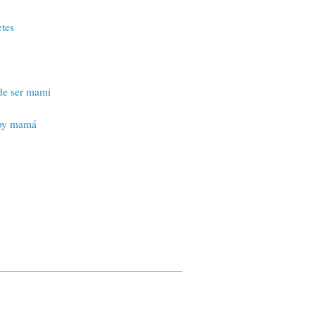
tes
de ser mami
Soy mamá