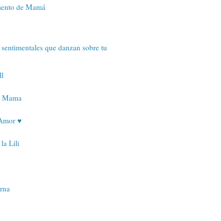
mento de Mamá
 sentimentales que danzan sobre tu
ll
de Mama
Amor ♥
la Lili
rna