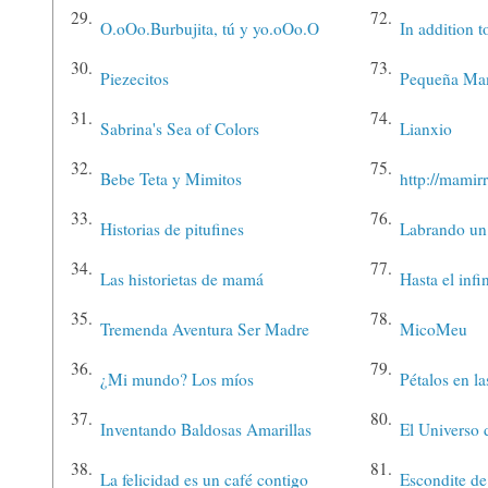
29.
72.
O.oOo.Burbujita, tú y yo.oOo.O
In addition t
30.
73.
Piezecitos
Pequeña M
31.
74.
Sabrina's Sea of Colors
Lianxio
32.
75.
Bebe Teta y Mimitos
http://mamir
33.
76.
Historias de pitufines
Labrando u
34.
77.
Las historietas de mamá
Hasta el infi
35.
78.
Tremenda Aventura Ser Madre
MicoMeu
36.
79.
¿Mi mundo? Los míos
Pétalos en la
37.
80.
Inventando Baldosas Amarillas
El Universo 
38.
81.
La felicidad es un café contigo
Escondite d