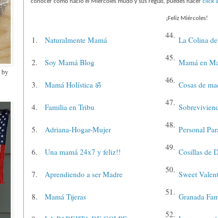
conocer como nació el Miércoles mudo y sus reglas, puedes hacer
click 
¡Feliz Miércoles!
44.
1.
Naturalmente Mamá
La Colina d
45.
2.
Soy Mamá Blog
Mamá en Ma
 by
46.
3.
Mamá Holística ॐ
Cosas de ma
47.
4.
Familia en Tribu
Sobreviviend
48.
5.
Adriana-Hogar-Mujer
Personal Par
49.
6.
Una mamá 24x7 y feliz!!
Cosillas de D
50.
7.
Aprendiendo a ser Madre
Sweet Valent
51.
8.
Mamá Tijeras
Granada Fam
52.