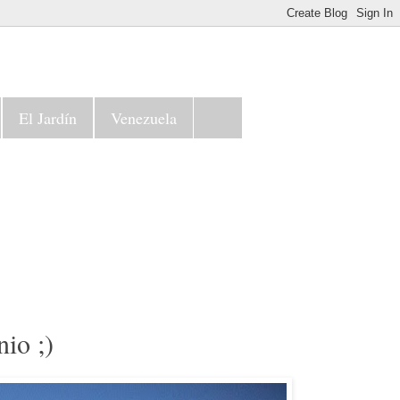
El Jardín
Venezuela
io ;)