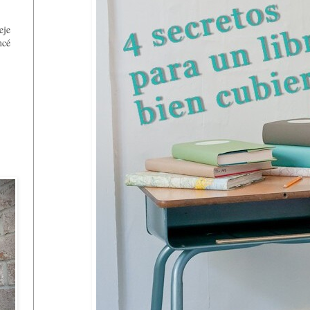
,
eje
ncé