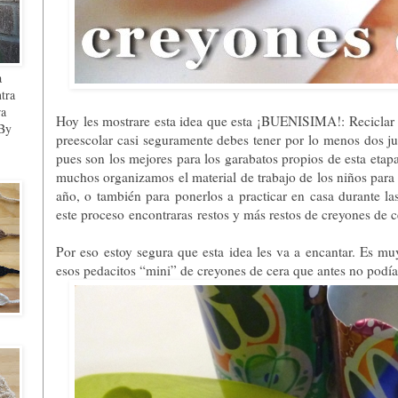
a
ntra
ra
Hoy les mostrare esta idea que esta ¡BUENISIMA!: Recicla
 By
preescolar casi seguramente debes tener por lo menos dos j
pues son los mejores para los garabatos propios de esta etap
muchos organizamos el material de trabajo de los niños par
año, o también para ponerlos a practicar en casa durante l
este proceso encontraras restos y más restos de creyones de c
Por eso estoy segura que esta idea les va a encantar. Es mu
esos pedacitos “mini” de creyones de cera que antes no podía